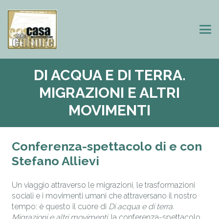
DI ACQUA E DI TERRA.
MIGRAZIONI E ALTRI
MOVIMENTI
Conferenza-spettacolo di e con
Stefano Allievi
Un viaggio attraverso le migrazioni, le trasformazioni
sociali e i movimenti umani che attraversano il nostro
tempo: è questo il cuore di
Di acqua e di terra.
Migrazioni e altri movimenti
, la conferenza-spettacolo